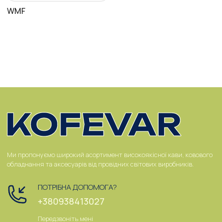
WMF
Ми пропонуємо широкий асортимент високоякісної кави, ковового
обладнання та аксесуарів від провідних світових виробників.
ПОТРІБНА ДОПОМОГА?
+380938413027
Передзвоніть мені