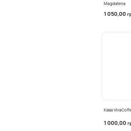
Magdalena
1 050,00
г
Кава VivaCoff
1 000,00
г