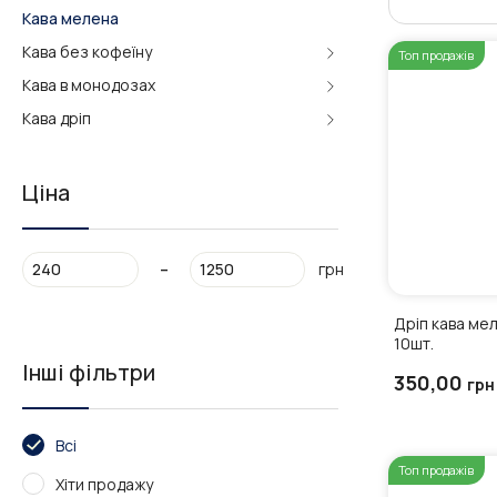
Кава мелена
Кава без кофеїну
Топ продажів
Кава в монодозах
Кава дріп
Ціна
-
грн
Дріп кава мел
10шт.
Інші фільтри
350,00
грн
Всі
Топ продажів
Хіти продажу