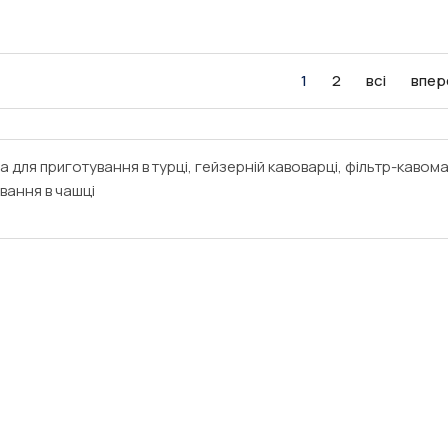
1
2
всі
впер
а для приготування в турці, гейзерній кавоварці, фільтр-каво
вання в чашці