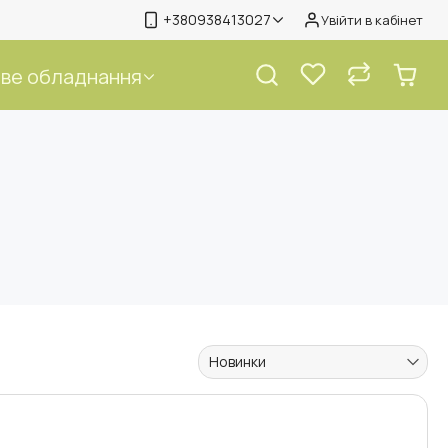
+380938413027
Увійти в кабінет
ве обладнання
Новинки