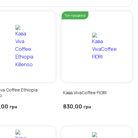
Топ продажів
iva Coffee Ethiopia
Кава VivaCoffee FIORI
so
5,00
830,00
грн
грн