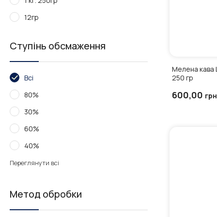
1 кг. 250гр
12гр
Ступінь обсмаження
Мелена кава 
250 гр
Всі
600,00
80%
грн
30%
60%
40%
Переглянути всі
Метод обробки