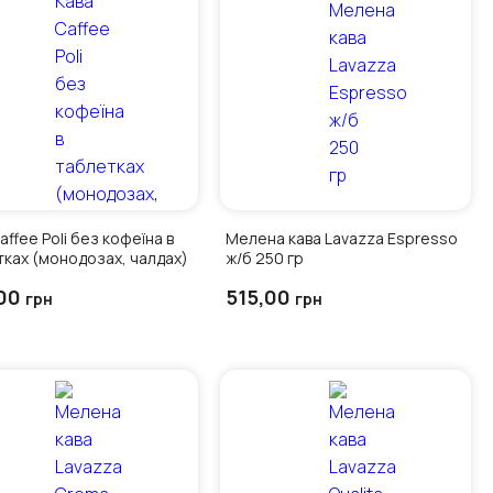
affee Poli без кофеїна в
Мелена кава Lavazza Espresso
тках (монодозах, чалдах)
ж/б 250 гр
00
515,00
грн
грн