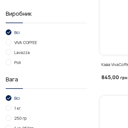
Виробник
Всі
VIVA COFFEE
Lavazza
Poli
Кава VivaCoff
845,00
грн
Вага
Всі
1 кг.
250 гр