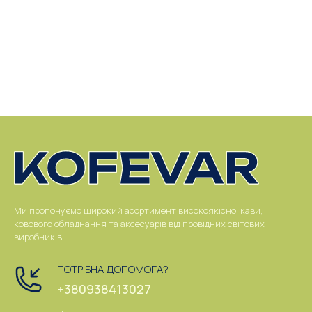
Ми пропонуємо широкий асортимент високоякісної кави,
ковового обладнання та аксесуарів від провідних світових
виробників.
ПОТРІБНА ДОПОМОГА?
+380938413027