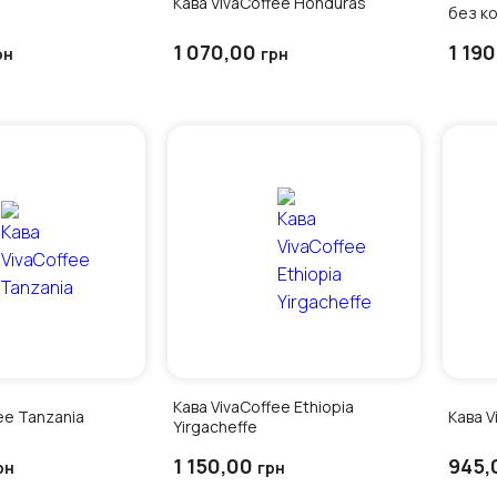
Кава VivaCoffee Honduras
без к
1 070,00
1 19
рн
грн
Кава VivaCoffee Ethiopia
ee Tanzania
Кава V
Yirgacheffe
1 150,00
945,
рн
грн