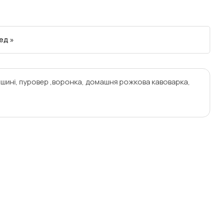
ед »
машині, пуровер ,воронка, домашня рожкова кавоварка,