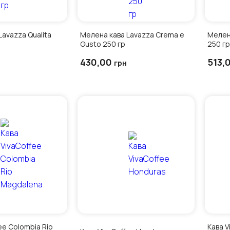
avazza Qualita
Мелена кава Lavazza Crema e
Мелен
Gusto 250 гр
250 гр
430,00
513,
грн
ee Colоmbia Rio
Кава Viva Coffee Decafeinnato