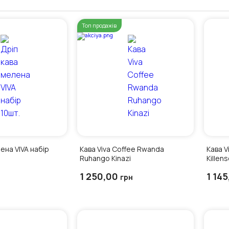
Топ продажів
ена VIVA набір
Кава Viva Coffee Rwanda
Кава V
Ruhango Kinazi
Killen
1 250,00
1 14
грн