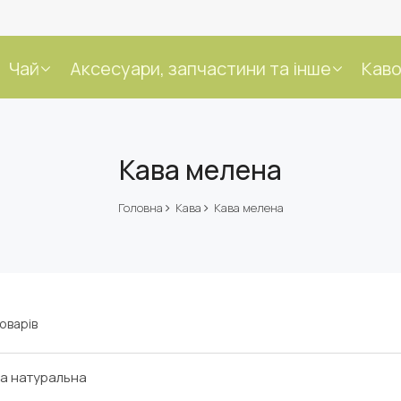
Чай
Аксесуари, запчастини та інше
Каво
Кава мелена
Головна
Кава
Кава мелена
оварів
а натуральна