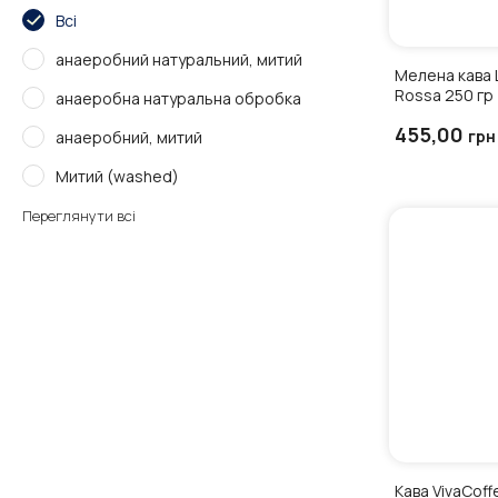
Всі
анаеробний натуральний, митий
Мелена кава L
Rossa 250 гр
анаеробна натуральна обробка
455,00
грн
анаеробний, митий
Митий (washed)
Переглянути всі
Кава VivaCoff