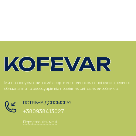
Ми пропонуємо широкий асортимент високоякісної кави, ковового
обладнання та аксесуарів від провідних світових виробників.
ПОТРІБНА ДОПОМОГА?
+380938413027
Передзвоніть мені