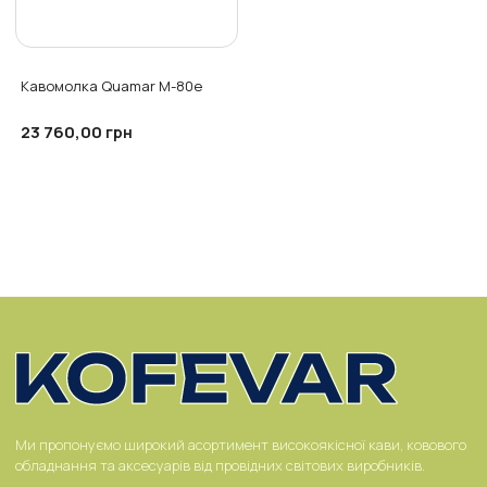
Кавомолка Quamar M-80e
23 760,00
грн
Ми пропонуємо широкий асортимент високоякісної кави, ковового
обладнання та аксесуарів від провідних світових виробників.