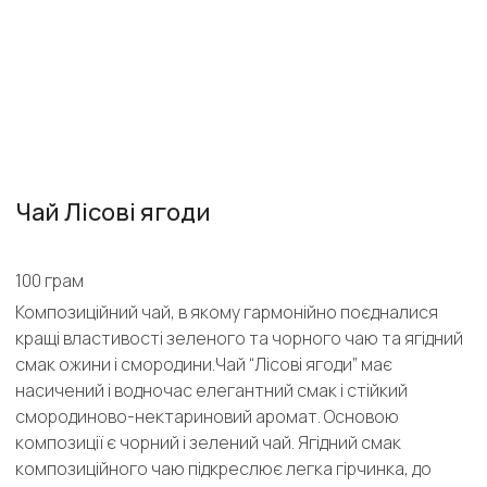
Чай Лісові ягоди
100 грам
Композиційний чай, в якому гармонійно поєдналися
кращі властивості зеленого та чорного чаю та ягідний
смак ожини і смородини.Чай “Лісові ягоди” має
насичений і водночас елегантний смак і стійкий
смородиново-нектариновий аромат. Основою
композиції є чорний і зелений чай. Ягідний смак
композиційного чаю підкреслює легка гірчинка, до