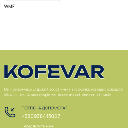
WMF
Ми пропонуємо широкий асортимент високоякісної кави, ковового
обладнання та аксесуарів від провідних світових виробників.
ПОТРІБНА ДОПОМОГА?
+380938413027
Передзвоніть мені